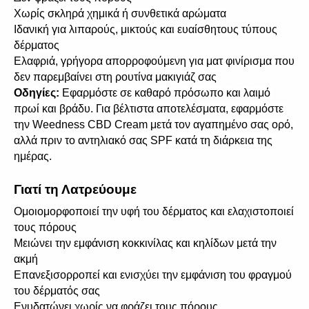
Χωρίς σκληρά χημικά ή συνθετικά αρώματα
Ιδανική για λιπαρούς, μικτούς και ευαίσθητους τύπους 
δέρματος
Ελαφριά, γρήγορα απορροφούμενη για ματ φινίρισμα που 
δεν παρεμβαίνει στη ρουτίνα μακιγιάζ σας
Οδηγίες:
 Εφαρμόστε σε καθαρό πρόσωπο και λαιμό 
πρωί και βράδυ. Για βέλτιστα αποτελέσματα, εφαρμόστε 
την Weedness CBD Cream μετά τον αγαπημένο σας ορό, 
αλλά πριν το αντηλιακό σας SPF κατά τη διάρκεια της 
ημέρας.
Γιατί τη Λατρεύουμε
Ομοιομορφοποιεί την υφή του δέρματος και ελαχιστοποιεί 
τους πόρους
Μειώνει την εμφάνιση κοκκινίλας και κηλίδων μετά την 
ακμή
Επανεξισορροπεί και ενισχύει την εμφάνιση του φραγμού 
του δέρματός σας
Ενυδατώνει χωρίς να φράζει τους πόρους