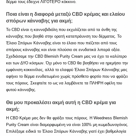
δέρμα τους έδειχνε ΛΙΓΟΤΕΡΟ κόκκινο.
Ποια είναι η διαφορά μεταξύ CBD κρέμας και ελαίου 
σπόρων κάνναβης για ακμή;
Το CBD είναι η κανναβιδιόλη που εκχυλίζεται από τα άνθη της 
κάνναβης που βοηθά στην ορατή καταπράυνση του δέρματος. Το 
Έλαιο Σπόρων Κάνναβης είναι το έλαιο που πιέζεται από τους 
σπόρους κάνναβης και είναι πλούσιο σε ενυδατικά λιπαρά οξέα. 
Σχεδιάσαμε την CBD Blemish Purity Cream μας να έχει το καλύτερο 
και των ΔΥΟ κόσμων. Όχι μόνο το CBD θα βοηθήσει να ηρεμήσει την 
εμφάνιση κοκκινίλας, αλλά το ελαφρύ Έλαιο Σπόρων Κάνναβης μας 
αφήνει το δέρμα ενυδατωμένο χωρίς πρόσθετο φορτίο που να φράζει 
τους πόρους. Σκεφτείτε το ως να λαμβάνετε τα ΠΛΗΡΗ οφέλη του 
φυτού κάνναβης.
Θα μου προκαλέσει ακμή αυτή η CBD κρέμα για 
ακμή;
Η CBD Κρέμα μας δεν θα φράξει τους πόρους. Η Weedness Blemish 
Purity Cream είναι διαμορφωμένη να είναι 100% μη κωμεδωνογόνος. 
Επιλέξαμε ειδικά το Έλαιο Σπόρων Κάνναβης γιατί έχει βαθμολογία 