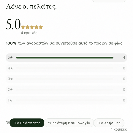
Λένε οι πελάτες.
5.0
4 κριτικές
100
%
των αγοραστών θα συνιστούσε αυτό το προϊόν σε φίλο.
5
★
4
4
★
0
3
★
0
2
★
0
1
★
0
Πιο Πρόσφατες
Υψηλότερη Βαθμολογία
Πιο Χρήσιμες
4 κριτικές