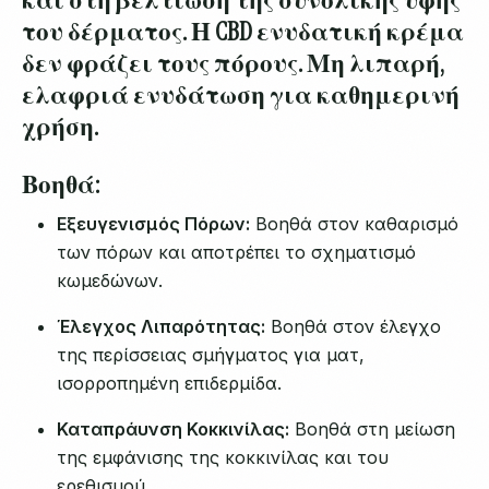
και στη βελτίωση της συνολικής υφής
του δέρματος. Η CBD ενυδατική κρέμα
δεν φράζει τους πόρους. Μη λιπαρή,
ελαφριά ενυδάτωση για καθημερινή
χρήση.
Βοηθά:
Εξευγενισμός Πόρων:
Βοηθά στον καθαρισμό
των πόρων και αποτρέπει το σχηματισμό
κωμεδώνων.
Έλεγχος Λιπαρότητας:
Βοηθά στον έλεγχο
της περίσσειας σμήγματος για ματ,
ισορροπημένη επιδερμίδα.
Καταπράυνση Κοκκινίλας:
Βοηθά στη μείωση
της εμφάνισης της κοκκινίλας και του
ερεθισμού.