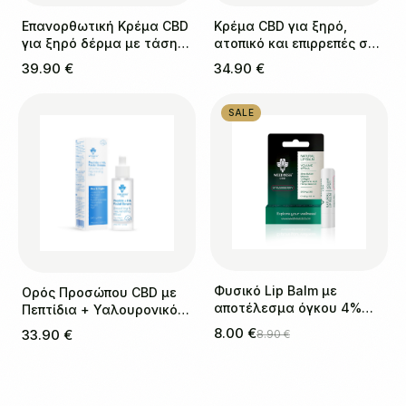
Επανορθωτική Κρέμα CBD
Κρέμα CBD για ξηρό,
για ξηρό δέρμα με τάση
ατοπικό και επιρρεπές σε
ψωρίασης
έκζεμα δέρμα
39.90 €
34.90 €
SALE
Φυσικό Lip Balm με
Ορός Προσώπου CBD με
αποτέλεσμα όγκου 4%
Πεπτίδια + Υαλουρονικό
CBD (Φράουλα)
οξύ
8.00 €
33.90 €
8.90 €