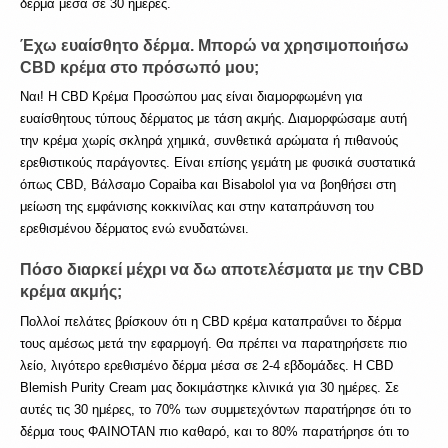
δέρμα μέσα σε 30 ημέρες.
Έχω ευαίσθητο δέρμα. Μπορώ να χρησιμοποιήσω 
CBD κρέμα στο πρόσωπό μου;
Ναι! Η CBD Κρέμα Προσώπου μας είναι διαμορφωμένη για 
ευαίσθητους τύπους δέρματος με τάση ακμής. Διαμορφώσαμε αυτή 
την κρέμα χωρίς σκληρά χημικά, συνθετικά αρώματα ή πιθανούς 
ερεθιστικούς παράγοντες. Είναι επίσης γεμάτη με φυσικά συστατικά 
όπως CBD, Βάλσαμο Copaiba και Bisabolol για να βοηθήσει στη 
μείωση της εμφάνισης κοκκινίλας και στην καταπράυνση του 
ερεθισμένου δέρματος ενώ ενυδατώνει.
Πόσο διαρκεί μέχρι να δω αποτελέσματα με την CBD 
κρέμα ακμής;
Πολλοί πελάτες βρίσκουν ότι η CBD κρέμα καταπραΰνει το δέρμα 
τους αμέσως μετά την εφαρμογή. Θα πρέπει να παρατηρήσετε πιο 
λείο, λιγότερο ερεθισμένο δέρμα μέσα σε 2-4 εβδομάδες. Η CBD 
Blemish Purity Cream μας δοκιμάστηκε κλινικά για 30 ημέρες. Σε 
αυτές τις 30 ημέρες, το 70% των συμμετεχόντων παρατήρησε ότι το 
δέρμα τους ΦΑΙΝΟΤΑΝ πιο καθαρό, και το 80% παρατήρησε ότι το 