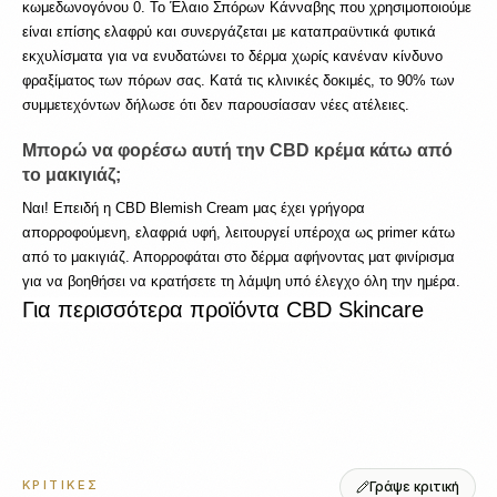
κωμεδωνογόνου 0. Το Έλαιο Σπόρων Κάνναβης που χρησιμοποιούμε 
είναι επίσης ελαφρύ και συνεργάζεται με καταπραϋντικά φυτικά 
εκχυλίσματα για να ενυδατώνει το δέρμα χωρίς κανέναν κίνδυνο 
φραξίματος των πόρων σας. Κατά τις κλινικές δοκιμές, το 90% των 
συμμετεχόντων δήλωσε ότι δεν παρουσίασαν νέες ατέλειες.
Μπορώ να φορέσω αυτή την CBD κρέμα κάτω από 
το μακιγιάζ;
Ναι! Επειδή η CBD Blemish Cream μας έχει γρήγορα 
απορροφούμενη, ελαφριά υφή, λειτουργεί υπέροχα ως primer κάτω 
από το μακιγιάζ. Απορροφάται στο δέρμα αφήνοντας ματ φινίρισμα 
για να βοηθήσει να κρατήσετε τη λάμψη υπό έλεγχο όλη την ημέρα.
Για περισσότερα προϊόντα CBD Skincare
ΚΡΙΤΙΚΈΣ
Γράψε κριτική