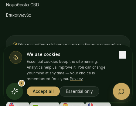
Νομοθεσία CBD
Επικοινωνία
Όλα τα προϊόντα ελέγχονται από ανεξάρτητο εργαστήριο
στην ΕΕ. Κάθε παρτίδα παίρνει χρονολογημένο
We use cookies
πιστοποιητικό ανάλυσης
.
Essential cookies keep the site running.
Analytics help us improve it. You can change
VISA
your mind at any time — your choice is
AMERICAN
Pay
Pay
EXPRESS
remembered for a year.
Privacy
.
?
Accept all
Essential only
ΑΓΌΡΑ ΣΕ
English
Български
Español
Français
Română
Ελληνικά
Italiano
Deutsch