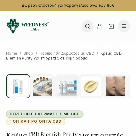
Δωρεάν αποστολή για παραγγελίες άνω των 80€
Home
/
Shop
/
Περιποίηση Δέρματος με CBD
/
Κρέμα CBD
Blemish Purity για επιρρεπές σε ακμή δέρμα
ΠΕΡΙΠΟΊΗΣΗ ΔΈΡΜΑΤΟΣ ΜΕ CBD
ΤΟΠΙΚΆ ΠΡΟΪΌΝΤΑ CBD
Κρέμα CBD Blemish Purity για επιρρεπές