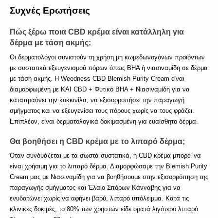
Συχνές Ερωτήσεις
Πώς ξέρω ποια CBD κρέμα είναι κατάλληλη για 
δέρμα με τάση ακμής;
Οι δερματολόγοι συνιστούν τη χρήση μη κωμεδωνογόνων προϊόντων 
με συστατικά εξευγενισμού πόρων όπως BHA ή νιασιναμίδη σε δέρμα 
με τάση ακμής. Η Weedness CBD Blemish Purity Cream είναι 
διαμορφωμένη με ΚΑΙ CBD + Φυτικό BHA + Νιασιναμίδη για να 
καταπραΰνει την κοκκινίλα, να εξισορροπήσει την παραγωγή 
σμήγματος και να εξευγενίσει τους πόρους χωρίς να τους φράζει. 
Επιπλέον, είναι δερματολογικά δοκιμασμένη για ευαίσθητο δέρμα. 
Θα βοηθήσει η CBD κρέμα με το λιπαρό δέρμα; 
Όταν συνδυάζεται με τα σωστά συστατικά, η CBD κρέμα μπορεί να 
είναι χρήσιμη για το λιπαρό δέρμα. Διαμορφώσαμε την Blemish Purity 
Cream μας με Νιασιναμίδη για να βοηθήσουμε στην εξισορρόπηση της 
παραγωγής σμήγματος και Έλαιο Σπόρων Κάνναβης για να 
ενυδατώνει χωρίς να αφήνει βαρύ, λιπαρό υπόλειμμα. Κατά τις 
κλινικές δοκιμές, το 80% των χρηστών είδε ορατά λιγότερο λιπαρό 