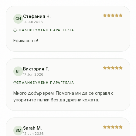
Стефания Н.
СН
14 Jul 2026
ΕΠΑΛΗΘΕΥΜΈΝΗ ΠΑΡΑΓΓΕΛΊΑ
Ефикасен е!
Виктория Г.
ВГ
17 Jun 2026
ΕΠΑΛΗΘΕΥΜΈΝΗ ΠΑΡΑΓΓΕΛΊΑ
Много добър крем. Помогна ми да се справя с
упоритите пъпки без да дразни кожата.
Sarah M.
SM
12 Jun 2026