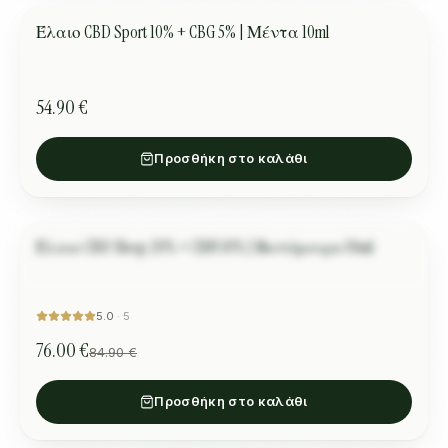
Έλαιο CBD Sport 10% + CBG 5% | Μέντα 10ml
ΑΘΛΗΤΙΣΜΌΣ
54.90 €
Προσθήκη στο καλάθι
Έλαιο CBD Sleep 20% + CBN 10% | Βατόμουρο 10ml
Amélie
ΎΠΝΟΣ
ΠΡΟΣΦΟΡΆ
“
Excellent pour dormir.
”
5.0
·
5
76.00 €
84.90 €
Προσθήκη στο καλάθι