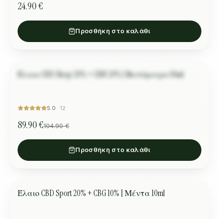
24.90 €
Προσθήκη στο καλάθι
Έλαιο CBD Sleep 20% + CBN 20% | Βατόμουρο 10ml
Стоил М.
ΎΠΝΟΣ
ΠΡΟΣΦΟΡΆ
“
От доста дълго време не бях спал 9 часа. Поздравления
за продукта! (4 капки)
”
5.0
·
12
89.90 €
104.90 €
Προσθήκη στο καλάθι
Έλαιο CBD Sport 20% + CBG 10% | Μέντα 10ml
ΑΘΛΗΤΙΣΜΌΣ
ΠΡΟΣΦΟΡΆ