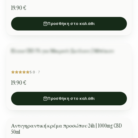
19.90 €
Προσθήκη στο καλάθι
Έλαιο CBD 3% για Μικρούς Σκύλους | Μπέικον
Алисия К.
ΚΑΤΟΙΚΊΔΙΑ
“
Супер е за преди груминг.
”
5.0
·
7
19.90 €
Προσθήκη στο καλάθι
Αντιγηραντική κρέμα προσώπου 24h | 1000mg CBD
ΠΕΡΙΠΟΊΗΣΗ ΔΈΡΜΑΤΟΣ
ΠΡΟΣΦΟΡΆ
50ml