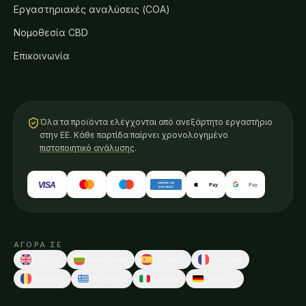
Εργαστηριακές αναλύσεις (COA)
Νομοθεσία CBD
Επικοινωνία
Όλα τα προϊόντα ελέγχονται από ανεξάρτητο εργαστήριο
στην ΕΕ. Κάθε παρτίδα παίρνει χρονολογημένο
πιστοποιητικό ανάλυσης
.
VISA
AMERICAN
Pay
Pay
EXPRESS
ΑΓΌΡΑ ΣΕ
English
Български
Español
Français
Română
Ελληνικά
Italiano
Deutsch