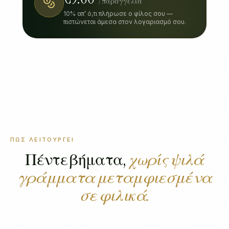
/ παραγγελία
10% απ’ ό,τι πλήρωσε ο φίλος σου —
πιστώνεται άμεσα στον λογαριασμό σου.
ΠΏΣ ΛΕΙΤΟΥΡΓΕΊ
Πέντε βήματα,
χωρίς ψιλά
γράμματα μεταμφιεσμένα
σε φιλικά.