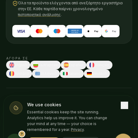
Όλα τα προϊόντα ελέγχονται από ανεξάρτητο εργαστήριο
στην ΕΕ. Κάθε παρτίδα παίρνει χρονολογημένο
πιστοποιητικό ανάλυσης
.
VISA
AMERICAN
Pay
Pay
EXPRESS
ΑΓΌΡΑ ΣΕ
English
Български
Español
Français
Română
Ελληνικά
Italiano
Deutsch
© 2026 Weedness CBD · Φτιαγμένο στην Ευρώπη με φροντίδα.
We use cookies
Αυτές οι δηλώσεις δεν έχουν αξιολογηθεί από καμία υγειονομική
Essential cookies keep the site running.
αρχή. Τα προϊόντα μας δεν προορίζονται για διάγνωση, θεραπεία,
Analytics help us improve it. You can change
ίαση ή πρόληψη οποιασδήποτε ασθένειας. Συμβουλεύσου τον γιατρό
your mind at any time — your choice is
σου πριν ξεκινήσεις οποιοδήποτε νέο συμπλήρωμα. Μόνο 18+.
remembered for a year.
Privacy
.
?
Πολιτική απορρήτου
Cookies
Νομική προειδοποίηση