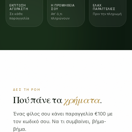
ΈΚΠΤΩΣΗ
Η ΠΡΟΜΉΘΕΙΆ
ΕΛΆΧ.
ΑΓΟΡΑΣΤΉ
ΣΟΥ
ΠΑΡΑΓΓΕΛΊΕΣ
Σε κάθε
Απ’ ό,τι
Πριν την πληρωμή
παραγγελία
πληρώνουν
ΔΕΣ ΤΗ ΡΟΉ
Πού πάνε τα
χρήματα
.
Ένας φίλος σου κάνει παραγγελία €100 με
τον κωδικό σου. Να τι συμβαίνει, βήμα-
βήμα.