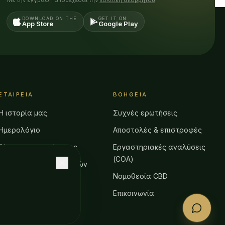
Με την εγγραφή αποδέχεσαι την
πολιτική απορρήτου
.
DOWNLOAD ON THE
GET IT ON
App Store
Google Play
ΕΤΑΙΡΕΊΑ
ΒΟΉΘΕΙΑ
Η ιστορία μας
Συχνές ερωτήσεις
Ημερολόγιο
Αποστολές & επιστροφές
Εύρεση καταστήματος
Εργαστηριακές αναλύσεις
(COA)
Πρόγραμμα παραπομπών
Νομοθεσία CBD
Επικοινωνία