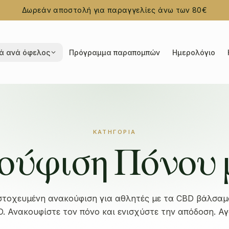
Δωρεάν αποστολή για παραγγελίες άνω των 80€
ά ανά όφελος
Πρόγραμμα παραπομπών
Ημερολόγιο
ΚΑΤΗΓΟΡΊΑ
ύφιση Πόνου 
τοχευμένη ανακούφιση για αθλητές με τα CBD βάλσαμα
. Ανακουφίστε τον πόνο και ενισχύστε την απόδοση. Α