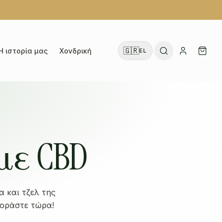
🇬🇷
Η ιστορία μας
Χονδρική
EL
με CBD
 και τζελ της
γοράστε τώρα!