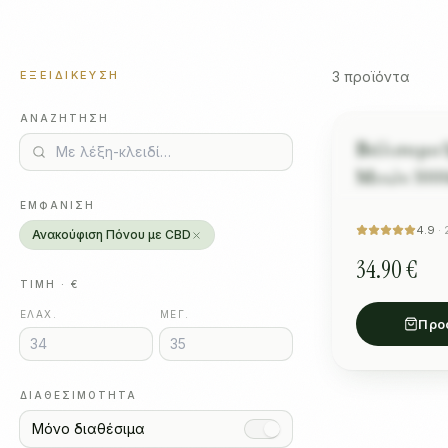
ΕΞΕΙΔΊΚΕΥΣΗ
3
προϊόντα
ΑΝΑΖΉΤΗΣΗ
Фина 
ΑΘΛΗΤΙΣΜΌ
Βάλσαμο S
“
Определено 
Μυών 3000
ставите!
”
CBG
ΕΜΦΆΝΙΣΗ
4.9
·
Ανακούφιση Πόνου με CBD
34.90 €
ΤΙΜΉ · €
ΕΛΆΧ.
ΜΈΓ.
Προ
ΔΙΑΘΕΣΙΜΌΤΗΤΑ
Μόνο διαθέσιμα