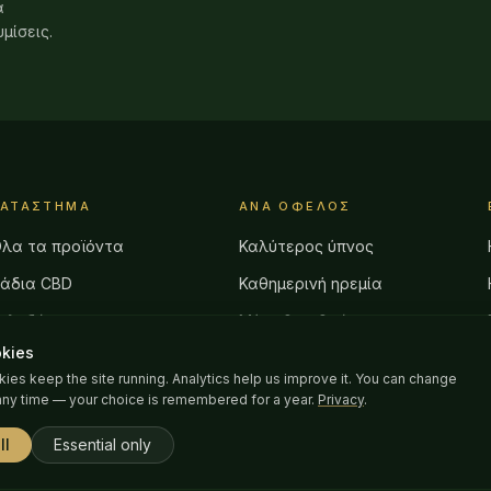
ά
μίσεις.
ΚΑΤΆΣΤΗΜΑ
ΑΝΆ ΌΦΕΛΟΣ
λα τα προϊόντα
Καλύτερος ύπνος
άδια CBD
Καθημερινή ηρεμία
ελεδάκια
Μύες & αρθρώσεις
kies
νακούφιση πόνου
Μετά την προπόνηση
kies keep the site running. Analytics help us improve it. You can change
εριποίηση δέρματος
Φροντίδα τατουάζ
any time — your choice is remembered for a year.
Privacy
.
ια κατοικίδια
ll
Essential only