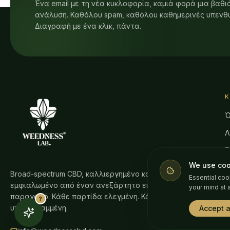
Ένα email με τη νέα κυκλοφορία, καμιά φορά μια βαθι
ανάλυση. Καθόλου spam, καθόλου καθημερινές υπενθυ
Διαγραφή με ένα κλικ, πάντα.
Ό
Λ
Ζ
We use coo
Α
Broad-spectrum CBD, καλλιεργημένο και
Essential coo
εμφιαλωμένο από έναν ανεξάρτητο ευρωπαϊκό
Π
your mind at 
παραγωγό. Κάθε παρτίδα ελεγμένη. Κάθε φιάλη
?
Γ
υπογεγραμμένη.
Accept a