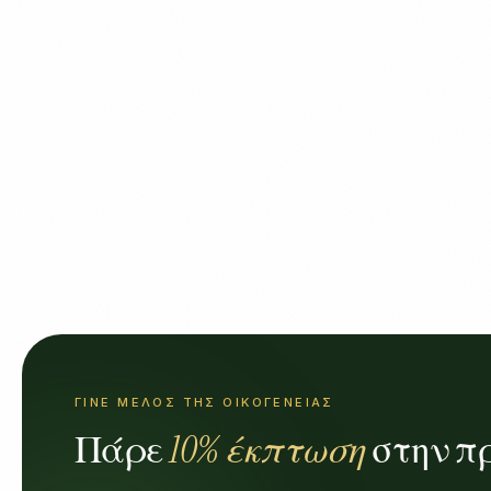
ΓΊΝΕ ΜΈΛΟΣ ΤΗΣ ΟΙΚΟΓΈΝΕΙΑΣ
Πάρε
10% έκπτωση
στην π